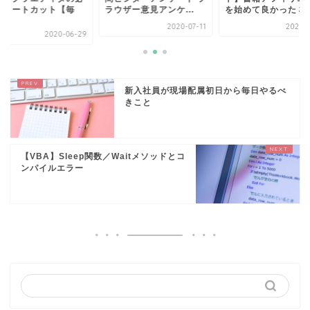
ショートカット【毎
ラウザー意見アンケ...
を始めて良かった３つ.
.
2020-07-11
2021-0
2020-06-29
新入社員が現場配属初日から毎日やるべ
きこと
【VBA】Sleep関数／Waitメソッドとコ
ンパイルエラー