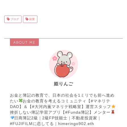
ブログ
副業
ABOUT ME
姫りんご
お金と簿記の教育で、日本の社会を1ミリでも前へ進め
たい
お金の教育を考えるコミュニティ【#マネリテ
DAO】＆【#大河内薫マネリテ戦略室】運営スタッフ
挫折しない簿記学習アプリ【#Funda簿記】メンター
日商簿記2級｜2級FP技能士｜不動産投資家｜
#FUJIFILMに恋してる｜himeringo902.eth