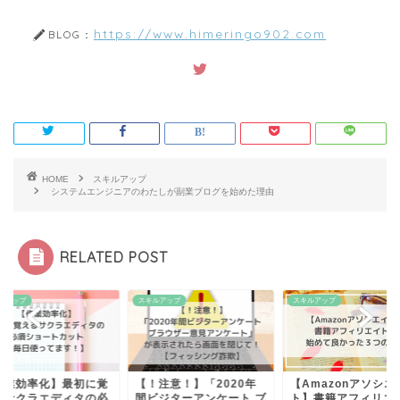
https://www.himeringo902.com
BLOG：
HOME
スキルアップ
システムエンジニアのわたしが副業ブログを始めた理由
RELATED POST
ルアップ
スキルアップ
スキルアップ
作業効率化】最初に覚
【！注意！】「2020年
【Amazonアソシエ
るサクラエディタの必
間ビジターアンケート ブ
ト】書籍アフィリエ