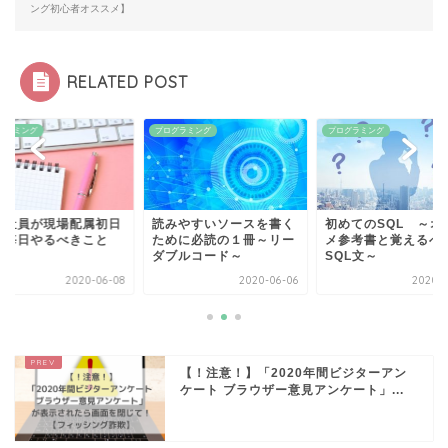
ング初心者オススメ】
RELATED POST
グラミング
プログラミング
プログラミング
入社員が現場配属初日
読みやすいソースを書く
初めてのSQL ～オ
ら毎日やるべきこと
ために必読の１冊～リー
メ参考書と覚えるべ
ダブルコード～
SQL文～
2020-06-08
2020-06-06
2020-0
【！注意！】「2020年間ビジターアン
ケート ブラウザー意見アンケート」...