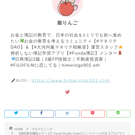
姫りんご
お金と簿記の教育で、日本の社会を1ミリでも前へ進め
たい
お金の教育を考えるコミュニティ【#マネリテ
DAO】＆【#大河内薫マネリテ戦略室】運営スタッフ
挫折しない簿記学習アプリ【#Funda簿記】メンター
日商簿記2級｜2級FP技能士｜不動産投資家｜
#FUJIFILMに恋してる｜himeringo902.eth
https://www.himeringo902.com
BLOG：
HOME
プログラミング
【超軽量高機能エディタ】Visual Studio Codeのインストール方法【プログラミ