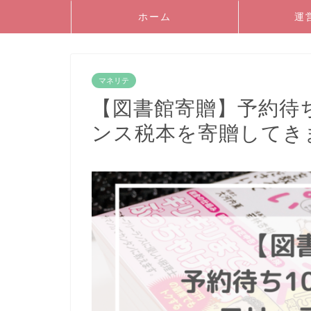
ホーム
運
マネリテ
【図書館寄贈】予約待ち
ンス税本を寄贈してき