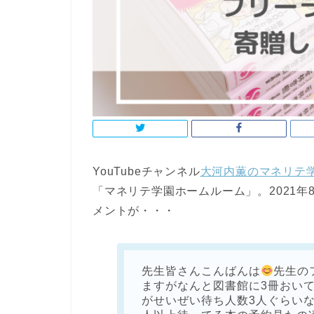
YouTubeチャンネル
大河内薫のマネリテ
「マネリテ学園ホームルーム」。2021
メントが・・・
先生皆さんこんばんは
先生の
ますがなんと図書館に3冊おい
がせいぜい待ち人数3人ぐらい