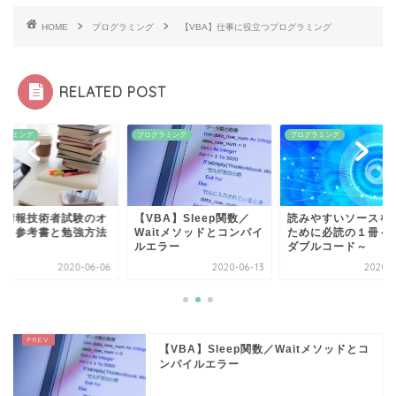
HOME
プログラミング
【VBA】仕事に役立つプログラミング
RELATED POST
グラミング
プログラミング
プログラミング
本情報技術者試験のオ
【VBA】Sleep関数／
読みやすいソースを
スメ参考書と勉強方法
Waitメソッドとコンパイ
ために必読の１冊～
ルエラー
ダブルコード～
2020-06-06
2020-06-13
2020-0
【VBA】Sleep関数／Waitメソッドとコ
ンパイルエラー